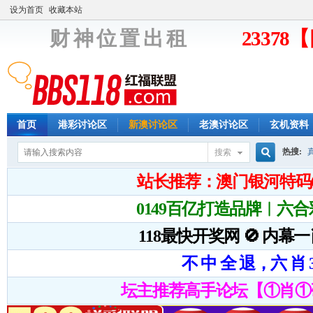
设为首页
收藏本站
财 神 位 置 出 租
2337
首页
港彩讨论区
新澳讨论区
老澳讨论区
玄机资料
热搜:
搜索
搜
索