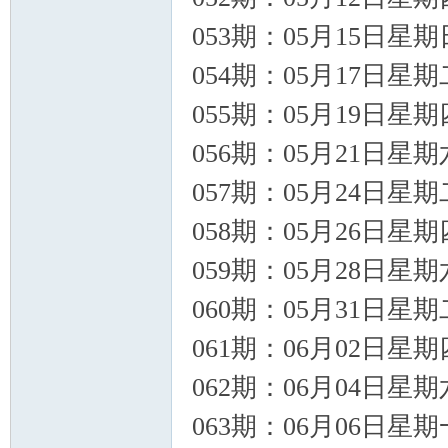
053期：05月15日星期日：2
054期：05月17日星期二：2
055期：05月19日星期四：3
056期：05月21日星期六：4
057期：05月24日星期二：3
058期：05月26日星期四：3
059期：05月28日星期六：2
060期：05月31日星期二：2
061期：06月02日星期四：1
062期：06月04日星期六：1
063期：06月06日星期一：1