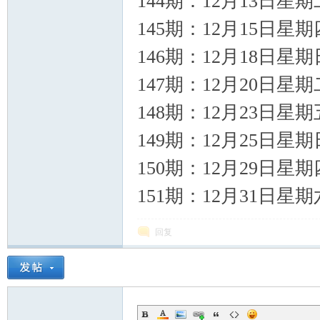
144期：12月13日星期二：1
145期：12月15日星期四：1
146期：12月18日星期日：1
147期：12月20日星期二：3
148期：12月23日星期五：1
149期：12月25日星期日：1
150期：12月29日星期四：2
151期：12月31日星期六：0
回复