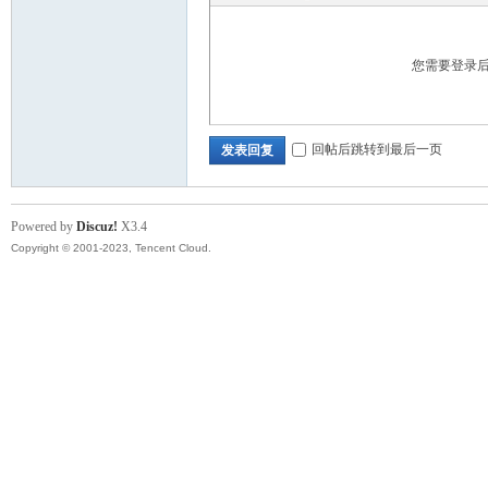
您需要登录
回帖后跳转到最后一页
发表回复
Powered by
Discuz!
X3.4
Copyright © 2001-2023, Tencent Cloud.