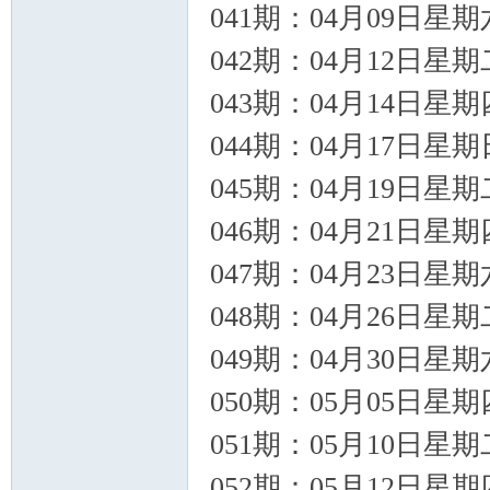
041期：04月09日星期六：4
042期：04月12日星期二：3
043期：04月14日星期四：4
044期：04月17日星期日：2
045期：04月19日星期二：4
046期：04月21日星期四：0
047期：04月23日星期六：4
048期：04月26日星期二：2
049期：04月30日星期六：4
050期：05月05日星期四：3
051期：05月10日星期二：4
052期：05月12日星期四：2