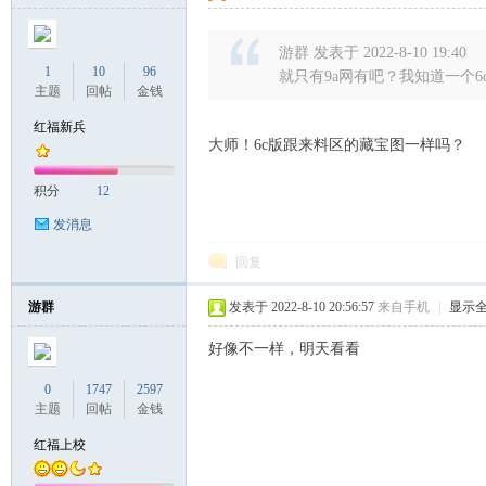
游群 发表于 2022-8-10 19:40
1
10
96
就只有9a网有吧？我知道一个6
主题
回帖
金钱
红福新兵
大师！6c版跟来料区的藏宝图一样吗？
积分
12
发消息
回复
游群
发表于 2022-8-10 20:56:57
来自手机
|
显示
好像不一样，明天看看
0
1747
2597
主题
回帖
金钱
红福上校