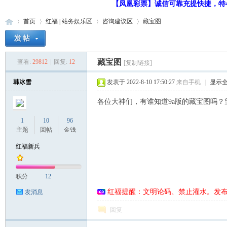
【凤凰彩票】诚信可靠充提快捷，特48
首页
红福 | 站务娱乐区
咨询建议区
藏宝图
藏宝图
查看:
29812
|
回复:
12
[复制链接]
红
»
›
›
›
韩冰雪
发表于 2022-8-10 17:50:27
来自手机
|
显示
各位大神们，有谁知道9a版的藏宝图吗？
1
10
96
主题
回帖
金钱
红福新兵
福
积分
12
红福提醒：文明论码、禁止灌水。发
发消息
回复