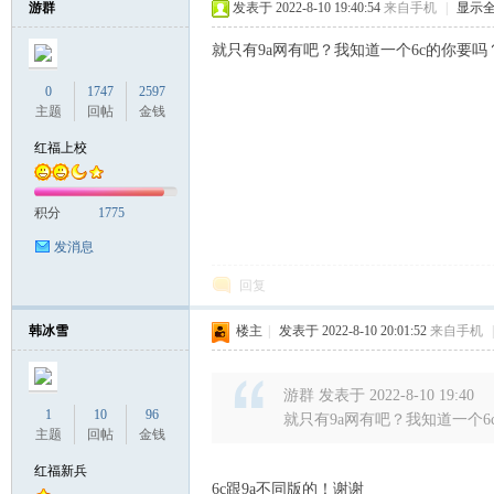
游群
发表于 2022-8-10 19:40:54
来自手机
|
显示
就只有9a网有吧？我知道一个6c的你要吗
联
0
1747
2597
主题
回帖
金钱
红福上校
积分
1775
发消息
回复
盟
韩冰雪
楼主
|
发表于 2022-8-10 20:01:52
来自手机
|
游群 发表于 2022-8-10 19:40
1
10
96
就只有9a网有吧？我知道一个6
主题
回帖
金钱
红福新兵
6c跟9a不同版的！谢谢