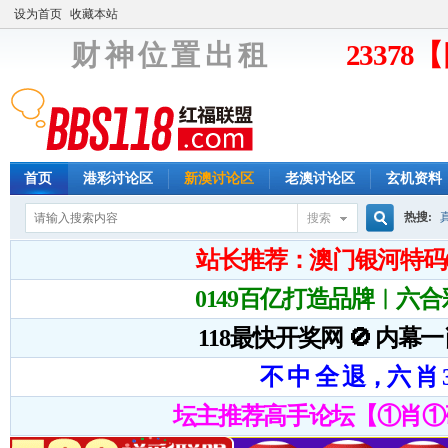
设为首页
收藏本站
财 神 位 置 出 租
2337
首页
港彩讨论区
新澳讨论区
老澳讨论区
玄机资料
热搜:
搜索
搜
索