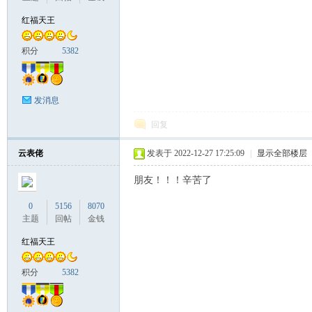
红福天王
积分
5382
发消息
回复
云表佬
发表于 2022-12-27 17:25:09
|
显示全部楼层
朋友！！！辛苦了
0
5156
8070
主题
回帖
金钱
红福天王
积分
5382