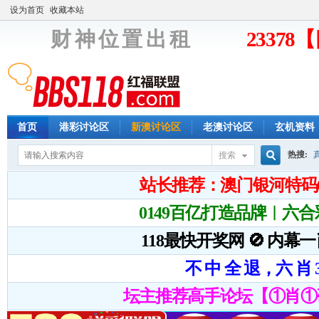
设为首页
收藏本站
财 神 位 置 出 租
2337
首页
港彩讨论区
新澳讨论区
老澳讨论区
玄机资料
热搜:
搜索
搜
索