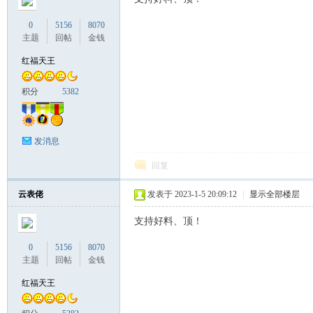
0
5156
8070
主题
回帖
金钱
红福天王
积分
5382
发消息
回复
云表佬
发表于 2023-1-5 20:09:12
|
显示全部楼层
支持好料、顶！
0
5156
8070
主题
回帖
金钱
红福天王