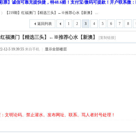
彩票】诚信可靠充提快捷，特48.6赔！支付宝/微码可提款！开户联系微：hf9
【219期】红福澳门【精选三头】←※推荐心水【新澳】 ...
返回列表
1
2
3
4
5
6
7
8
期】红福澳门【精选三头】←※推荐心水【新澳】
[复制链接]
12-5 19:39:55
来自手机
|
显示全部楼层
醒：文明论码、禁止灌水。发布网址、联系、骂人者封号处理！