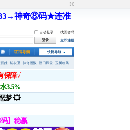
333→神奇⑧码★连准
自动登录
找回密码
登录
立即注册
计器
红福导航
快捷导航
姓百姓
锦衣卫
神奇招数
澳门风云
玉树临风