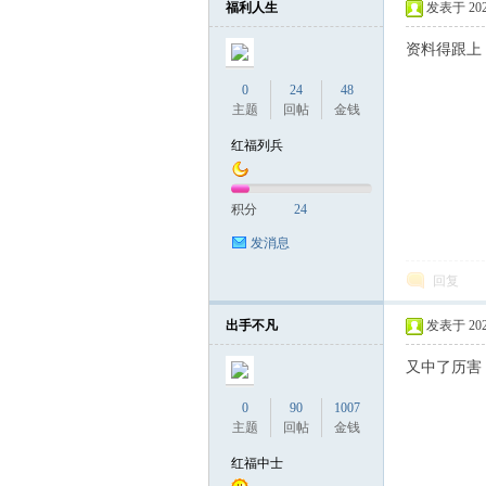
福利人生
发表于 2022-
资料得跟上
联
0
24
48
主题
回帖
金钱
红福列兵
积分
24
发消息
回复
盟
出手不凡
发表于 2022-
又中了历害
0
90
1007
主题
回帖
金钱
红福中士