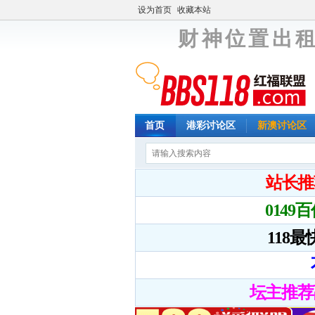
设为首页
收藏本站
财 神 位 置 出 租
首页
港彩讨论区
新澳讨论区