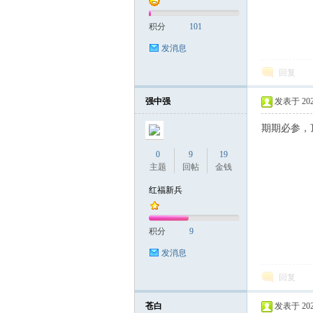
积分
101
发消息
回复
强中强
发表于 2022-
期期必参，
0
9
19
主题
回帖
金钱
红福新兵
积分
9
发消息
回复
苍白
发表于 2022-