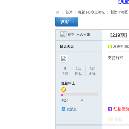
【凤凰
首页
红福 | 心水主论坛
新澳讨论区
楼主:
六合皇姐
【219
红
»
›
›
›
邱天天天
发表于 2022-
支持好料
0
105
457
主题
回帖
金钱
红福中士
福
积分
104
红福提
发消息
回复