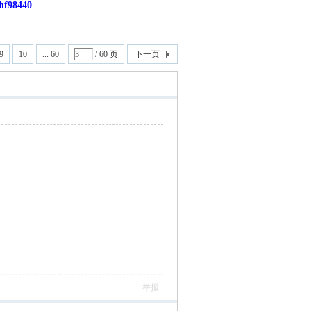
8440
9
10
... 60
/ 60 页
下一页
举报