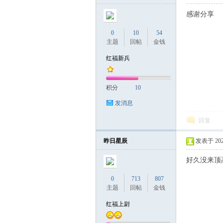
感谢分享
0
10
54
主题
回帖
金钱
红福新兵
积分
10
发消息
回复
昨日星辰
发表于 2022-
好久没来顶
0
713
807
主题
回帖
金钱
红福上尉