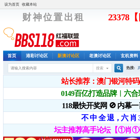
设为首页
收藏本站
财 神 位 置 出 租
2337
首页
港彩讨论区
新澳讨论区
老澳讨论区
玄机资料
热搜:
搜索
搜
索