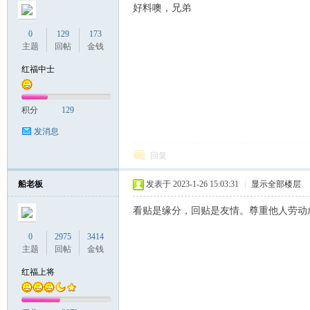
好料噢，兄弟
0
129
173
主题
回帖
金钱
红福中士
积分
129
发消息
回复
船老板
发表于 2023-1-26 15:03:31
|
显示全部楼层
看贴是缘分，回贴是友情。尊重他人劳动
0
2975
3414
主题
回帖
金钱
红福上将