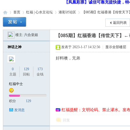
【凤凰彩票】诚信可靠充提快捷，特48
首页
红福 | 心水主论坛
港彩讨论区
【085期】红福香港【传世天下】
返回列表
楼主:
六合皇姐
【085期】红福香港【传世天下】←
红
»
›
›
›
神话之神
发表于 2023-1-17 14:32:56
|
显示全部楼层
好料噢，兄弟
0
129
173
主题
回帖
金钱
红福中士
福
积分
129
红福提醒：文明论码、禁止灌水。发
发消息
回复