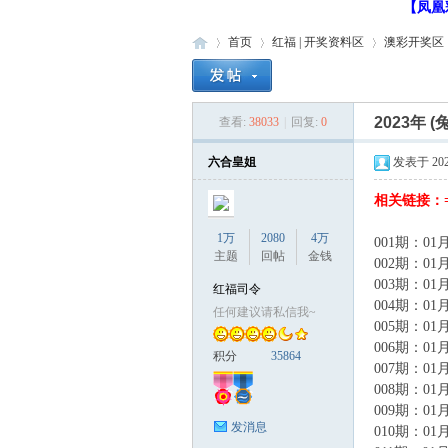
【凤凰
首页
红福 | 开奖资料区
澳彩开奖区
2023年 
查看:
38033
|
回复:
0
红
»
›
›
›
六合皇姐
发表于 2023-
相关链接：=
1万
2080
4万
001期：01月
主题
回帖
金钱
002期：01月
003期：01月
红福司令
004期：01月
任何建议请私信我~
005期：01月
福
006期：01月
积分
35864
007期：01月
008期：01月
009期：01月
发消息
010期：01月