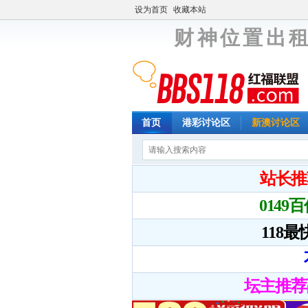
设为首页
收藏本站
财 神 位 置 出 租
首页
港彩讨论区
新澳讨论区