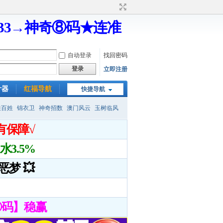
333→神奇⑧码★连准
自动登录
找回密码
登录
立即注册
计器
红福导航
快捷导航
姓百姓
锦衣卫
神奇招数
澳门风云
玉树临风