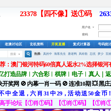
23378【四不像】送①码
26
用户名
密码
老澳讨论区
玄机资料
开奖直播
复式计算器
号码统
热搜:
真的中
海客先生
唐老鸭
风铃歌
忘忧
梦少
百
搜索
搜
索