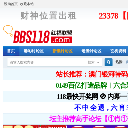
设为首页
收藏本站
财 神 位 置 出 租
2337
首页
港彩讨论区
新澳讨论区
老澳讨论区
玄机资料
热搜:
搜索
搜
索