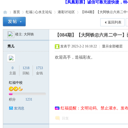
【凤凰彩票】诚信可靠充提快捷，特48
首页
红福 | 心水主论坛
港彩讨论区
【084期】【大阿铁㊣六肖二中一】
返回列表
楼主:
大阿铁
【084期】【大阿铁㊣六肖二中一】
红
»
›
›
›
秀儿
发表于 2023-2-2 16:18:22
|
显示全部楼层
欢迎高手，造福彩友。
0
1218
1753
主题
回帖
金钱
红福中校
福
积分
1231
红福提醒：文明论码、禁止灌水。发
发消息
回复