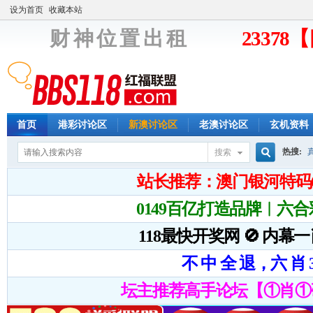
设为首页
收藏本站
财 神 位 置 出 租
2337
首页
港彩讨论区
新澳讨论区
老澳讨论区
玄机资料
热搜:
搜索
搜
索