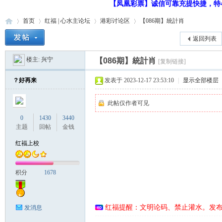
【凤凰彩票】诚信可靠充提快捷，特48
首页
红福 | 心水主论坛
港彩讨论区
【086期】統計肖
返回列表
楼主:
兴宁
【086期】統計肖
[复制链接]
红
»
›
›
›
？好再来
发表于 2023-12-17 23:53:10
|
显示全部楼层
此帖仅作者可见
0
1430
3440
主题
回帖
金钱
红福上校
福
积分
1678
红福提醒：文明论码、禁止灌水。发
发消息