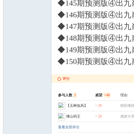
◆145期预测版④出九肖：
◆146期预测版④出九肖：
◆147期预测版④出九肖：
◆148期预测版④出九肖：
◆149期预测版④出九肖：
◆150期预测版④出九肖：
评分
参与人数
2
威望
+40
理由
【玉树临风】
+ 20
精彩继
佛山码王
+ 20
感谢大
查看全部评分