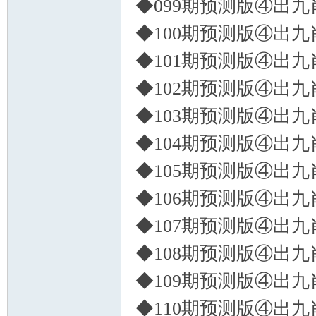
◆099期预测版④出九肖：
◆100期预测版④出九肖：
◆101期预测版④出九肖：
◆102期预测版④出九肖：
◆103期预测版④出九肖：
◆104期预测版④出九肖：
◆105期预测版④出九肖：
◆106期预测版④出九肖：
◆107期预测版④出九肖：
◆108期预测版④出九肖：
◆109期预测版④出九肖：
◆110期预测版④出九肖：