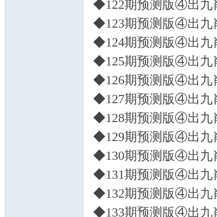
◆122期预测版④出九肖：
◆123期预测版④出九肖：
◆124期预测版④出九肖：
◆125期预测版④出九肖：
◆126期预测版④出九肖：
◆127期预测版④出九肖：
◆128期预测版④出九肖：
◆129期预测版④出九肖：
◆130期预测版④出九肖：
◆131期预测版④出九肖：
◆132期预测版④出九肖：
◆133期预测版④出九肖：