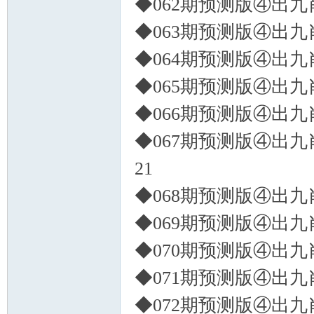
◆062期预测版④出九肖：
◆063期预测版④出九肖：
◆064期预测版④出九肖：
◆065期预测版④出九肖：
◆066期预测版④出九肖：
◆067期预测版④出九肖：
21
◆068期预测版④出九肖：
◆069期预测版④出九肖：
◆070期预测版④出九肖：
◆071期预测版④出九肖：
◆072期预测版④出九肖：