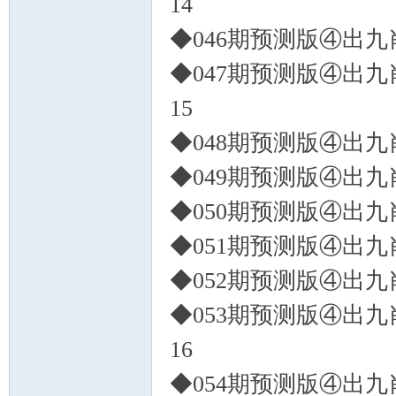
14
◆046期预测版④出九肖：
◆047期预测版④出九肖：
15
◆048期预测版④出九肖：
◆049期预测版④出九肖：
◆050期预测版④出九肖：
◆051期预测版④出九肖：
◆052期预测版④出九肖：
◆053期预测版④出九肖：
16
◆054期预测版④出九肖：