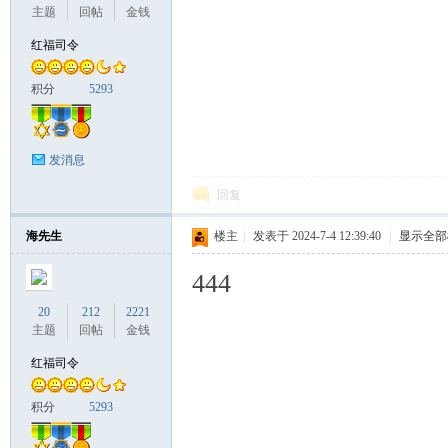
主题
回帖
金钱
红福司令
积分
5293
发消息
回复
海先生
楼主
|
发表于 2024-7-4 12:39:40
|
显示全部
444
20
212
2221
主题
回帖
金钱
红福司令
积分
5293