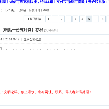
彩票】诚信可靠充提快捷，特48.6赔！支付宝/微码可提款！开户联系微：hf9
【220期】【转贴一份统计肖】存档
返回列表
1
2
3
4
5
6
7
8
】【转贴一份统计肖】存档
[复制链接]
8-26 18:40:12
|
显示全部楼层
料。。。。。。。。。。。。。。。。。。。。。。
醒：文明论码、禁止灌水。发布网址、联系、骂人者封号处理！