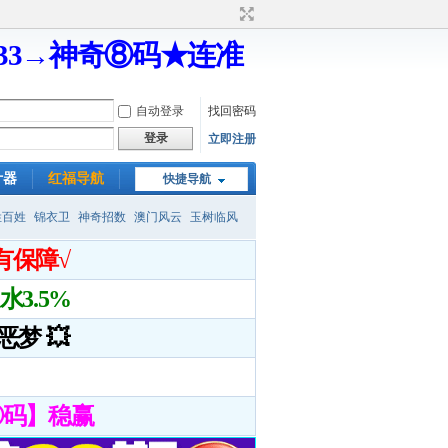
333→神奇⑧码★连准
自动登录
找回密码
登录
立即注册
计器
红福导航
快捷导航
姓百姓
锦衣卫
神奇招数
澳门风云
玉树临风