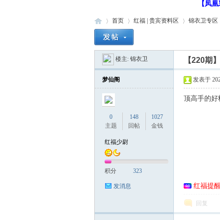
【凤凰
首页
红福 | 贵宾资料区
锦衣卫专区
楼主:
锦衣卫
【220期
红
»
›
›
›
梦仙阁
发表于 2024-
顶高手的好
0
148
1027
主题
回帖
金钱
红福少尉
福
积分
323
红福提
发消息
回复