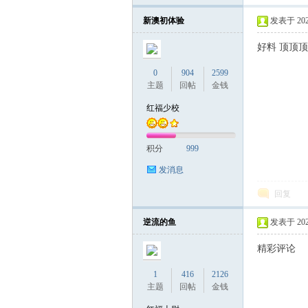
新澳初体验
发表于 2024-
好料 顶顶顶
0
904
2599
主题
回帖
金钱
红福少校
积分
999
发消息
回复
逆流的鱼
发表于 2024-
精彩评论
1
416
2126
主题
回帖
金钱