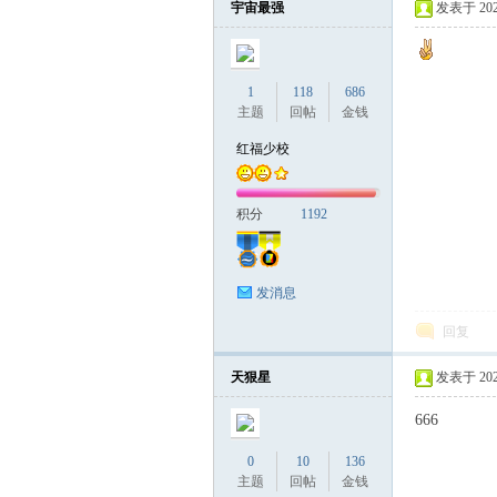
宇宙最强
发表于 2024-
联
1
118
686
主题
回帖
金钱
红福少校
积分
1192
发消息
盟
回复
天狠星
发表于 2024-
666
0
10
136
主题
回帖
金钱