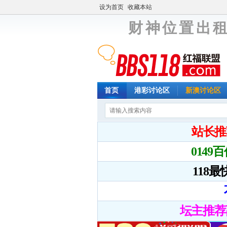
设为首页
收藏本站
财 神 位 置 出 租
首页
港彩讨论区
新澳讨论区