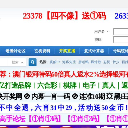
23378【四不像】送①码
26
用户名
密码
老澳讨论区
玄机资料
开奖直播
复式计算器
号码统
热搜:
真的中
海客先生
唐老鸭
风铃歌
忘忧
梦少
百
搜索
搜
索