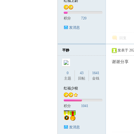
红福上尉
积分
720
发消息
回复
平静
发表于 2024-
谢谢分享
0
43
1641
主题
回帖
金钱
红福少校
积分
1041
发消息