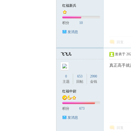
红福新兵
积分
10
发消息
回复
飞飞儿
发表于 2024-
真正高手就
0
653
2990
主题
回帖
金钱
红福中尉
积分
673
发消息
回复