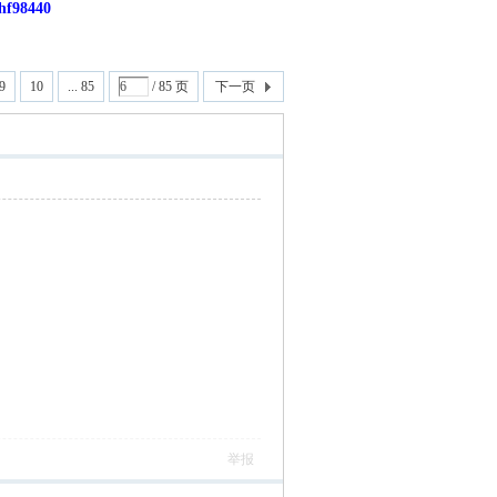
8440
9
10
... 85
/ 85 页
下一页
举报