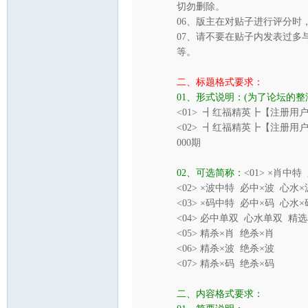
切勿删除。
06、版主在对贴子进行评分
07、请不要在贴子内发表过
等。
二、标题格式要求：
01、形式说明：(为了论坛的整
<01> ┫红福精英┣【注册用
<02> ┫红福精英┣【注册用
000期
02、可选简称：
<01> ×肖中
<02> ×波中特 必中×波 心水
<03> ×码中特 必中×码 心水
<04> 必中单双 心水单双 
<05> 精杀×肖 绝杀×肖
<06> 精杀×波 绝杀×波
<07> 精杀×码 绝杀×码
二、内容格式要求：