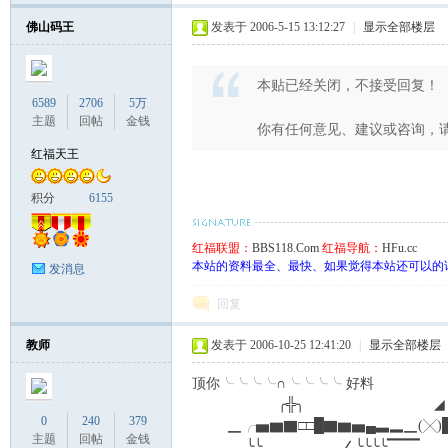
佛山码王
发表于 2006-5-15 13:12:27
|
显示全部楼层
本贴已经关闭，不接受回复！
6589
2706
5万
主题
回帖
金钱
你有任何意见、建议或咨询，
红福天王
积分
6155
红福联盟：
BBS118.Com
红福导航：
HFu.cc
本站的资料最全、最快、如果觉得本站还可以的
发消息
回复
教师
发表于 2006-10-25 12:41:20
|
显示全部楼层
顶你╰╰╰╰∩╰╰╰╰ 好料
╭╬╮ 
0
240
379
▁╭▅▆▇□□█▇▆▅▄▃▂▁(╳
主题
回帖
金钱
╰╰▃__▁▁▁▁▁∠╰╰╰╰