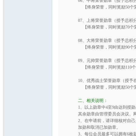
06、
中将荣誉勋章（授予总积分
【终身荣誉，同时奖励50个
07、
上将荣誉勋章（授予总积分
【终身荣誉，同时奖励70个
08、
大将荣誉勋章（授予总积分
【终身荣誉，同时奖励90个
09、
元帅荣誉勋章（授予总积分
【终身荣誉，同时奖励110
10、
优秀战士荣誉勋章（授予
【终身荣誉，同时奖励50个
二、相关说明：
1、以上勋章中4至9由达到授
其余勋章由管理委员会决议、
2、在申请前，请详细核对自
加勋和取消已加勋章。
3、每位会员最多可以拥有6枚