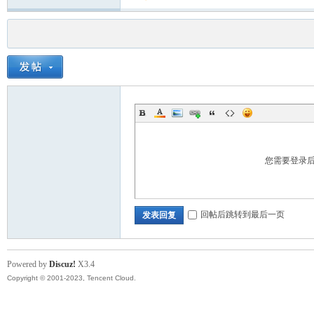
您需要登录
回帖后跳转到最后一页
发表回复
Powered by
Discuz!
X3.4
Copyright © 2001-2023, Tencent Cloud.