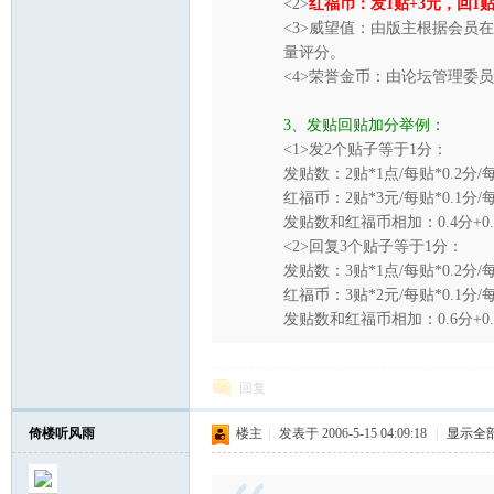
<2>
红福币：发1贴+3元，回1
<3>威望值：由版主根据会员
量评分。
<4>荣誉金币：由论坛管理委
3、发贴回贴加分举例：
<1>发2个贴子等于1分：
发贴数：2贴*1点/每贴*0.2分/每
红福币：2贴*3元/每贴*0.1分/每
发贴数和红福币相加：0.4分+0.
<2>回复3个贴子等于1分：
发贴数：3贴*1点/每贴*0.2分/每
红福币：3贴*2元/每贴*0.1分/每
发贴数和红福币相加：0.6分+0
回复
倚楼听风雨
楼主
|
发表于 2006-5-15 04:09:18
|
显示全