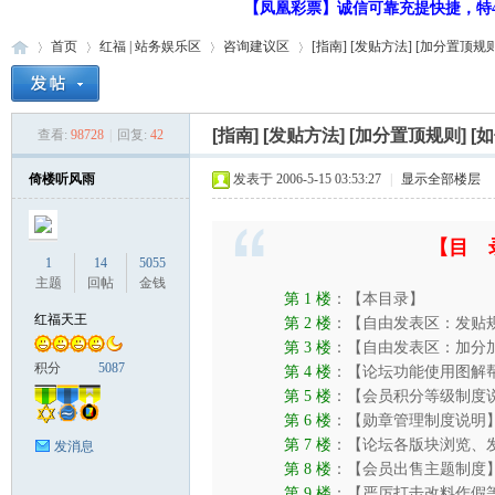
【凤凰彩票】诚信可靠充提快捷，特48
首页
红福 | 站务娱乐区
咨询建议区
[指南] [发贴方法] [加分置顶规则]
[指南] [发贴方法] [加分置顶规则] 
查看:
98728
|
回复:
42
红
»
›
›
›
倚楼听风雨
发表于 2006-5-15 03:53:27
|
显示全部楼层
【目 
1
14
5055
主题
回帖
金钱
第 1 楼
：【
红福天王
第 2 楼
：【自由发表区：发贴
第 3 楼
：【自由发表区：
福
积分
5087
第 4 楼
：【论坛功能使用图解
第 5 楼
：【会员积分等级制度
第 6 楼
：【勋章管
第 7 楼
：【论坛各版块浏览
发消息
第 8 楼
：【会员出
第 9 楼
：【严厉打击改