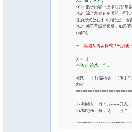
01、简要说明：
<01> 贴子内容中应该包括“
<02> 综合发表有多项的，
复的形式放在不同的楼层，推
<03> 贴子晋级置顶后，如
作假论。
三、标题及内容格式举例说明
[quote]
<例01> 绝杀一肖：
标题： ┫红福精英┣【佛山码
内容：
=======================
056期绝杀一肖：龙------开龙
057期绝杀一肖：龙------开？
***************************