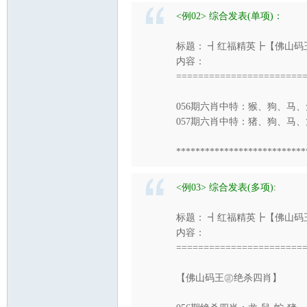
<例02> 综合发表(单项)：
标题： ┫红福精英┣【佛山码
内容：
=======================
056期六肖中特：猴、狗、马、免
057期六肖中特：猪、狗、马、龙
***************************
<例03> 综合发表(多项):
标题： ┫红福精英┣【佛山码
内容：
=======================
【佛山码王㊣绝杀四肖】