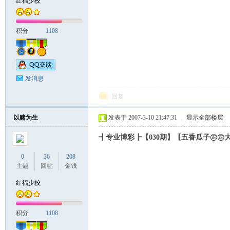
红福少校
积分
1108
发消息
回复
以赌为生
发表于 2007-3-10 21:47:31
|
显示全部楼层
┫专业博彩┣【030期】【五香瓜子㊣㊣大
0
36
208
主题
回帖
金钱
红福少校
积分
1108