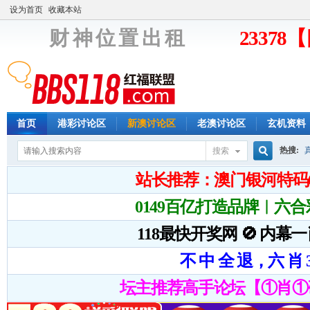
设为首页
收藏本站
财 神 位 置 出 租
2337
首页
港彩讨论区
新澳讨论区
老澳讨论区
玄机资料
热搜:
搜索
搜
索