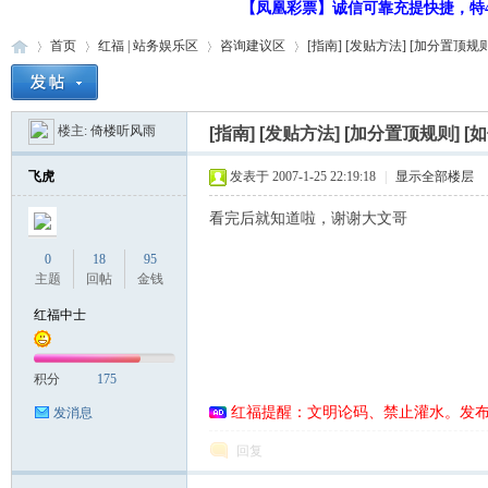
【凤凰彩票】诚信可靠充提快捷，特48
首页
红福 | 站务娱乐区
咨询建议区
[指南] [发贴方法] [加分置顶规则]
楼主:
倚楼听风雨
[指南] [发贴方法] [加分置顶规则] 
红
»
›
›
›
飞虎
发表于 2007-1-25 22:19:18
|
显示全部楼层
看完后就知道啦，谢谢大文哥
0
18
95
主题
回帖
金钱
红福中士
福
积分
175
红福提醒：文明论码、禁止灌水。发
发消息
回复