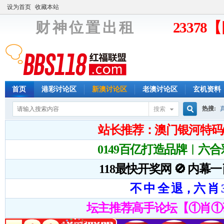
设为首页
收藏本站
财 神 位 置 出 租
2337
首页
港彩讨论区
新澳讨论区
老澳讨论区
玄机资料
热搜:
搜索
搜
索