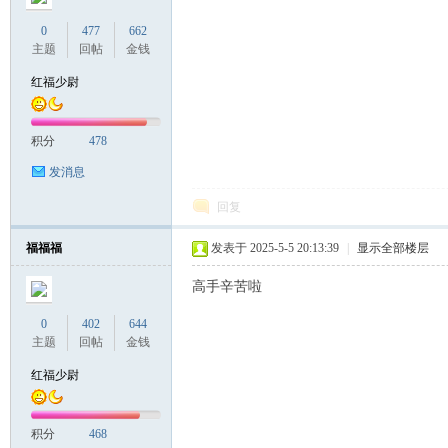
0
477
662
主题
回帖
金钱
红福少尉
积分
478
发消息
回复
福福福
发表于 2025-5-5 20:13:39
|
显示全部楼层
高手辛苦啦
0
402
644
主题
回帖
金钱
红福少尉
积分
468