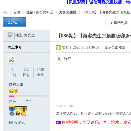
【凤凰彩票】诚信可靠充提快捷，特48
首页
红福 | 贵宾资料区
海客先生区
【086期】【海客先生㊣预测版③杀
返回列表
楼主:
海先生
【086期】【海客先生㊣预测版③杀
红
»
›
›
›
码王少哥
发表于 2025-5-1 11:36:08
|
显示全部楼层
顶,,,好料
1
399
3430
主题
回帖
金钱
红福上尉
福
积分
729
君子赠人以言，庶人赠人以财，码王少哥赠人以
红福提醒：文明论码、禁止灌水。发
发消息