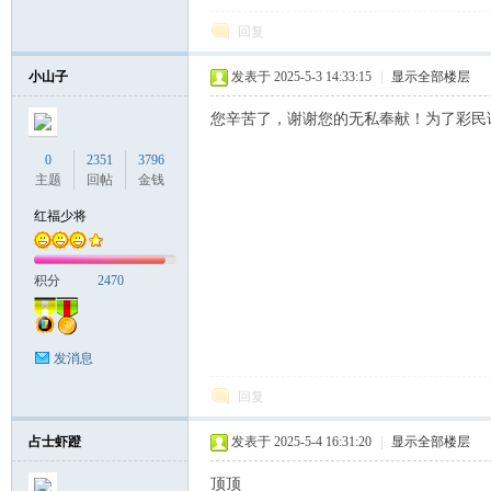
回复
小山子
发表于 2025-5-3 14:33:15
|
显示全部楼层
您辛苦了，谢谢您的无私奉献！为了彩民
0
2351
3796
主题
回帖
金钱
红福少将
积分
2470
发消息
回复
占士虾蹬
发表于 2025-5-4 16:31:20
|
显示全部楼层
顶顶