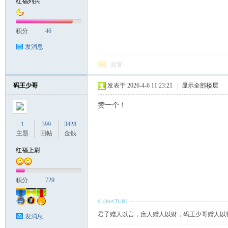
红福列兵
积分
46
发消息
回复
码王少哥
发表于 2026-4-6 11:23:21
|
显示全部楼层
赞一个！
1
399
3428
主题
回帖
金钱
红福上尉
积分
729
君子赠人以言，庶人赠人以财，码王少哥赠人以
发消息