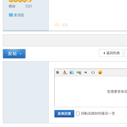
积分
5321
发消息
回复
返回列表
您需要登录
回帖后跳转到最后一页
发表回复