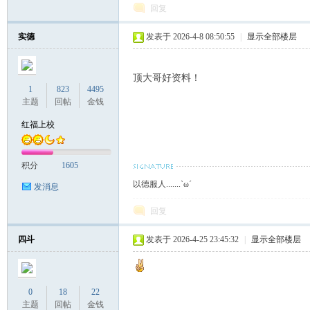
回复
实德
发表于 2026-4-8 08:50:55
|
显示全部楼层
顶大哥好资料！
1
823
4495
主题
回帖
金钱
红福上校
积分
1605
以德服人.......ˋωˊ
发消息
回复
四斗
发表于 2026-4-25 23:45:32
|
显示全部楼层
0
18
22
主题
回帖
金钱