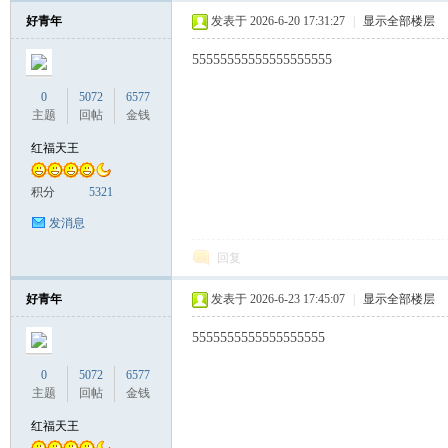
好青年
发表于 2026-6-20 17:31:27
|
显示全部楼层
55555555555555555555
0
5072
6577
主题
回帖
金钱
红福天王
积分
5321
发消息
回复
好青年
发表于 2026-6-23 17:45:07
|
显示全部楼层
5555555555555555555
0
5072
6577
主题
回帖
金钱
红福天王