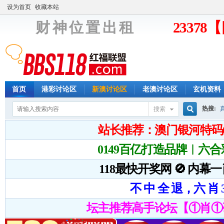
设为首页
收藏本站
财 神 位 置 出 租
2337
首页
港彩讨论区
新澳讨论区
老澳讨论区
玄机资料
热搜:
搜索
搜
索