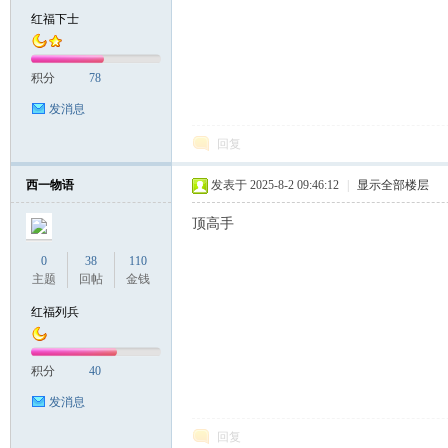
红福下士
积分
78
发消息
回复
西一物语
发表于 2025-8-2 09:46:12
|
显示全部楼层
顶高手
0
38
110
主题
回帖
金钱
红福列兵
积分
40
发消息
回复