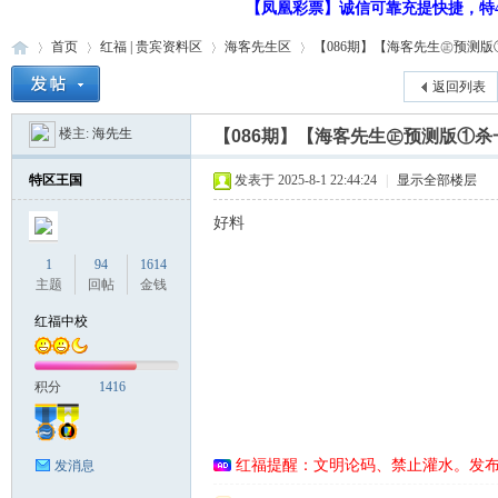
【凤凰彩票】诚信可靠充提快捷，特48
首页
红福 | 贵宾资料区
海客先生区
【086期】【海客先生㊣预测版①杀
返回列表
楼主:
海先生
【086期】【海客先生㊣预测版①杀
红
»
›
›
›
特区王国
发表于 2025-8-1 22:44:24
|
显示全部楼层
好料
1
94
1614
主题
回帖
金钱
红福中校
福
积分
1416
红福提醒：文明论码、禁止灌水。发
发消息