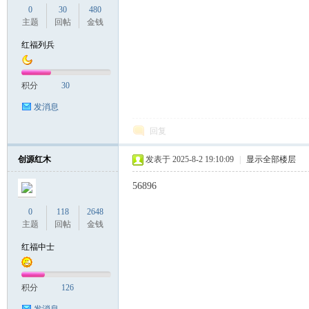
0
30
480
主题
回帖
金钱
红福列兵
积分
30
发消息
回复
创源红木
发表于 2025-8-2 19:10:09
|
显示全部楼层
56896
0
118
2648
主题
回帖
金钱
红福中士
积分
126