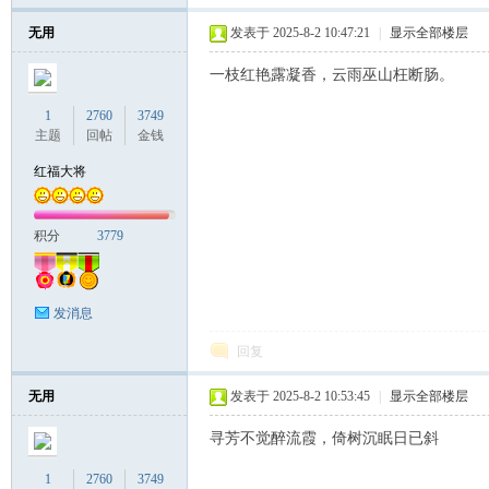
无用
发表于 2025-8-2 10:47:21
|
显示全部楼层
一枝红艳露凝香，云雨巫山枉断肠。
1
2760
3749
主题
回帖
金钱
红福大将
积分
3779
发消息
回复
无用
发表于 2025-8-2 10:53:45
|
显示全部楼层
寻芳不觉醉流霞，倚树沉眠日已斜
1
2760
3749