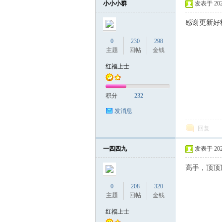
小小小群
发表于 2025-
感谢更新好
联
0
230
298
主题
回帖
金钱
红福上士
积分
232
发消息
回复
盟
一四四九
发表于 2025-
高手，顶顶
0
208
320
主题
回帖
金钱
红福上士