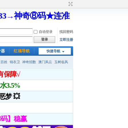
333→神奇⑧码★连准
自动登录
找回密码
登录
立即注册
计器
红福导航
快捷导航
姓百姓
锦衣卫
神奇招数
澳门风云
玉树临风