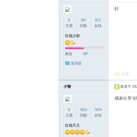
好
0
397
813
主题
回帖
金钱
红福少尉
积分
397
发消息
回复
小智
发表于 2026-
感谢分享!好
0
5655
7074
主题
回帖
金钱
红福天王