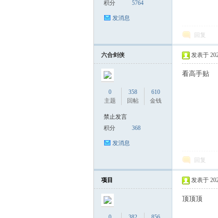
积分
5764
发消息
回复
六合剑侠
发表于 2026-
看高手贴
0
358
610
主题
回帖
金钱
禁止发言
积分
368
发消息
回复
项目
发表于 2026-
顶顶顶
0
382
856