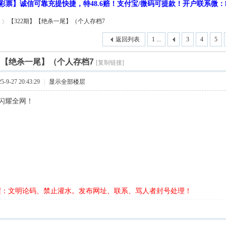
彩票】诚信可靠充提快捷，特48.6赔！支付宝/微码可提款！开户联系微：hf9
【322期】【绝杀一尾】（个人存档7
返回列表
1 ...
3
4
5
】【绝杀一尾】（个人存档7
[复制链接]
9-27 20:43:29
|
显示全部楼层
闪耀全网！
醒：文明论码、禁止灌水。发布网址、联系、骂人者封号处理！