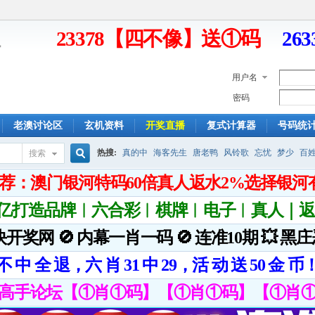
23378【四不像】送①码
26
用户名
密码
老澳讨论区
玄机资料
开奖直播
复式计算器
号码统
热搜:
真的中
海客先生
唐老鸭
风铃歌
忘忧
梦少
百
搜索
搜
索