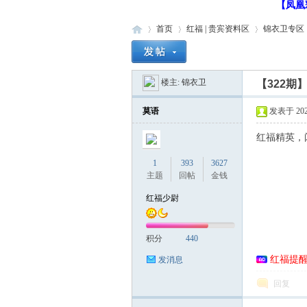
【凤凰
首页
红福 | 贵宾资料区
锦衣卫专区
楼主:
锦衣卫
【322期
红
»
›
›
›
莫语
发表于 2025-
红福精英，
1
393
3627
主题
回帖
金钱
红福少尉
福
积分
440
红福提
发消息
回复