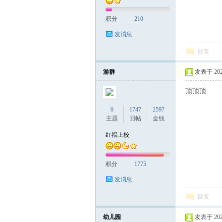
积分
210
发消息
回复
游群
发表于 2025-
顶顶顶
0
1747
2597
主题
回帖
金钱
红福上校
积分
1775
发消息
回复
幼儿园
发表于 2025-