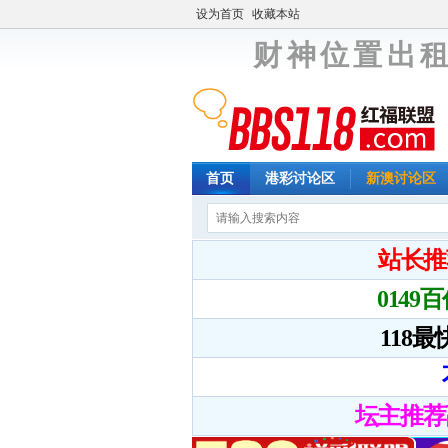
设为首页
收藏本站
财 神 位 置 出 租
首页
港彩讨论区
新澳讨论区