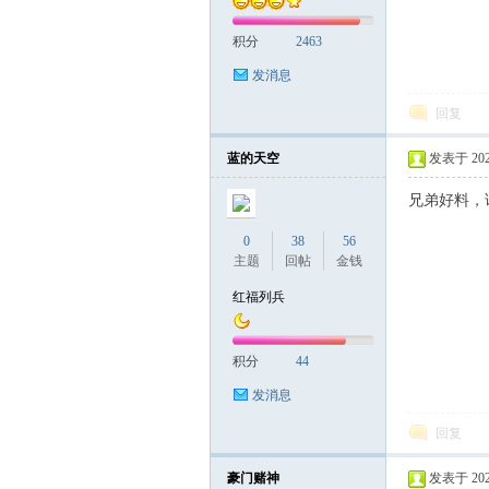
积分
2463
发消息
回复
蓝的天空
发表于 2025-
兄弟好料，
0
38
56
主题
回帖
金钱
红福列兵
积分
44
发消息
回复
豪门赌神
发表于 2025-