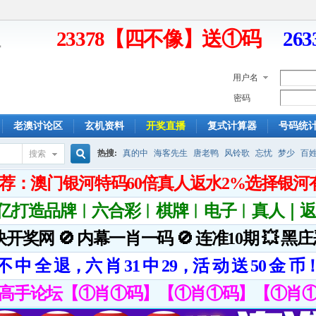
23378【四不像】送①码
26
用户名
密码
老澳讨论区
玄机资料
开奖直播
复式计算器
号码统
热搜:
真的中
海客先生
唐老鸭
风铃歌
忘忧
梦少
百
搜索
搜
索