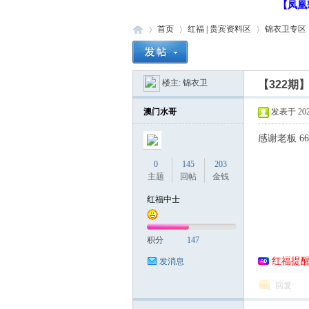
【凤凰
首页
红福 | 贵宾资料区
锦衣卫专区
楼主:
锦衣卫
【322期
红
»
›
›
›
澳门水哥
发表于 2025-
感谢老板 66
0
145
203
主题
回帖
金钱
红福中士
福
积分
147
红福提
发消息
回复