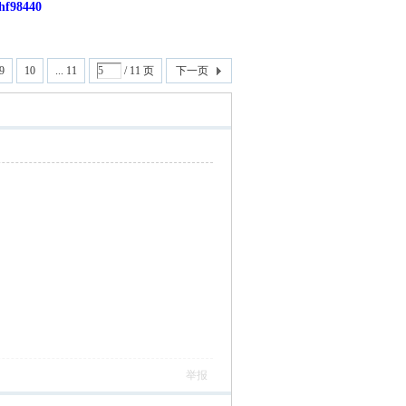
8440
9
10
... 11
/ 11 页
下一页
举报