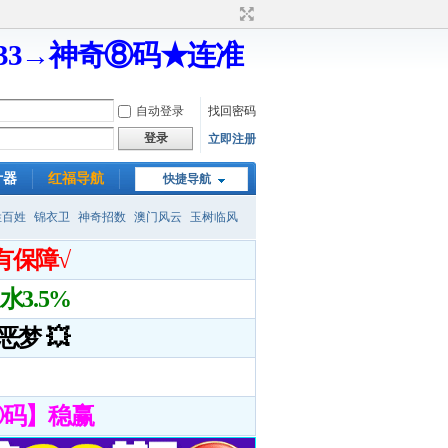
333→神奇⑧码★连准
自动登录
找回密码
登录
立即注册
计器
红福导航
快捷导航
姓百姓
锦衣卫
神奇招数
澳门风云
玉树临风