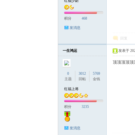
红福少尉
积分
468
发消息
回复
一生鸿运
发表于 2025-
顶顶顶顶顶
0
3012
5769
主题
回帖
金钱
红福上将
积分
3235
发消息