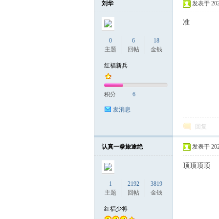
刘华
发表于 2025-
准
联
0
6
18
主题
回帖
金钱
红福新兵
积分
6
发消息
回复
盟
认真一拳旅途绝
发表于 2025-
顶顶顶顶
1
2192
3819
主题
回帖
金钱
红福少将