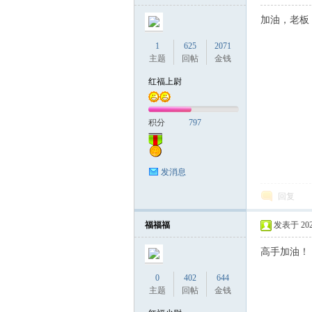
加油，老板
1
625
2071
主题
回帖
金钱
红福上尉
积分
797
发消息
回复
福福福
发表于 2025-
高手加油！
0
402
644
主题
回帖
金钱