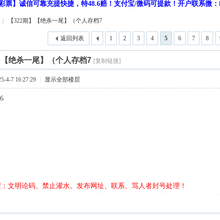
彩票】诚信可靠充提快捷，特48.6赔！支付宝/微码可提款！开户联系微：hf9
【322期】【绝杀一尾】（个人存档7
返回列表
1
2
3
4
5
6
7
8
】【绝杀一尾】（个人存档7
[复制链接]
4-7 16:27:29
|
显示全部楼层
6
醒：文明论码、禁止灌水。发布网址、联系、骂人者封号处理！