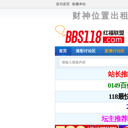
设为首页
收藏本站
财 神 位 置 出 租
首页
港彩讨论区
新澳讨论区