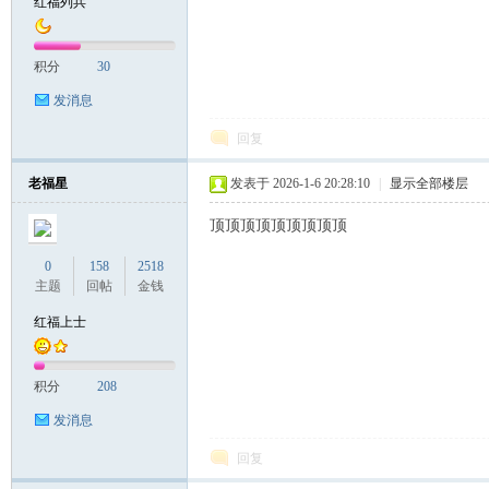
红福列兵
积分
30
发消息
回复
老福星
发表于 2026-1-6 20:28:10
|
显示全部楼层
顶顶顶顶顶顶顶顶顶
0
158
2518
主题
回帖
金钱
红福上士
积分
208
发消息
回复