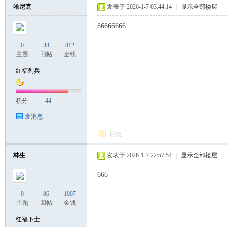
哈尼克
发表于 2026-1-7 03:44:14
|
显示全部楼层
66666666
0
38
812
主题
回帖
金钱
红福列兵
积分
44
发消息
回复
林生
发表于 2026-1-7 22:57:54
|
显示全部楼层
666
0
86
1007
主题
回帖
金钱
红福下士