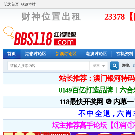
设为首页
收藏本站
财 神 位 置 出 租
2337
首页
港彩讨论区
新澳讨论区
老澳讨论区
玄机资料
热搜:
搜索
搜
索