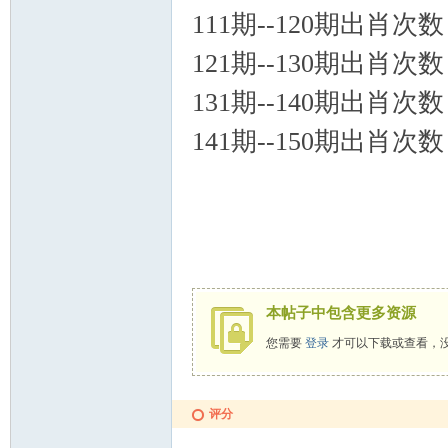
111期--120期出肖次
121期--130期出肖次
131期--140期出肖次
141期--150期出肖次
本帖子中包含更多资源
您需要
登录
才可以下载或查看，
评分