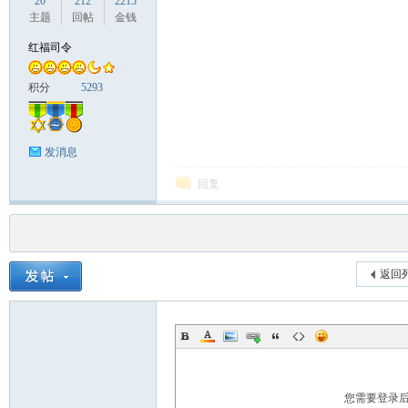
20
212
2215
主题
回帖
金钱
红福司令
积分
5293
发消息
回复
返回
您需要登录