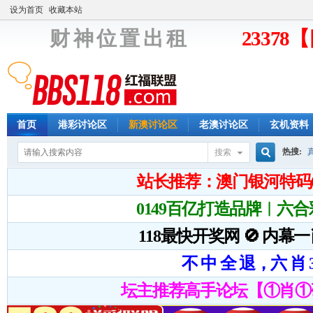
设为首页
收藏本站
财 神 位 置 出 租
2337
首页
港彩讨论区
新澳讨论区
老澳讨论区
玄机资料
热搜:
搜索
搜
索