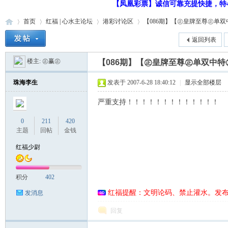
【凤凰彩票】诚信可靠充提快捷，特48
首页
红福 | 心水主论坛
港彩讨论区
【086期】【㊣皇牌至尊㊣单双中特
返回列表
楼主:
㊣赢㊣
【086期】【㊣皇牌至尊㊣单双中特㊣
红
»
›
›
›
珠海李生
发表于 2007-6-28 18:40:12
|
显示全部楼层
严重支持！！！！！！！！！！！！！
0
211
420
主题
回帖
金钱
红福少尉
福
积分
402
红福提醒：文明论码、禁止灌水。发
发消息
回复