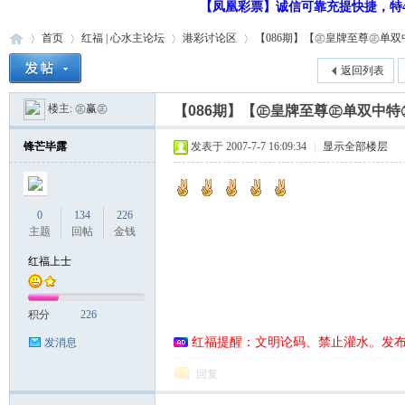
【凤凰彩票】诚信可靠充提快捷，特48
首页
红福 | 心水主论坛
港彩讨论区
【086期】【㊣皇牌至尊㊣单双中特
返回列表
楼主:
㊣赢㊣
【086期】【㊣皇牌至尊㊣单双中特㊣
红
»
›
›
›
锋芒毕露
发表于 2007-7-7 16:09:34
|
显示全部楼层
0
134
226
主题
回帖
金钱
红福上士
福
积分
226
红福提醒：文明论码、禁止灌水。发
发消息
回复