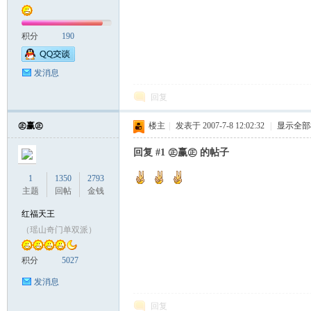
积分
190
发消息
回复
㊣赢㊣
楼主
|
发表于 2007-7-8 12:02:32
|
显示全部
回复 #1 ㊣赢㊣ 的帖子
1
1350
2793
主题
回帖
金钱
红福天王
（瑶山奇门单双派）
积分
5027
发消息
回复