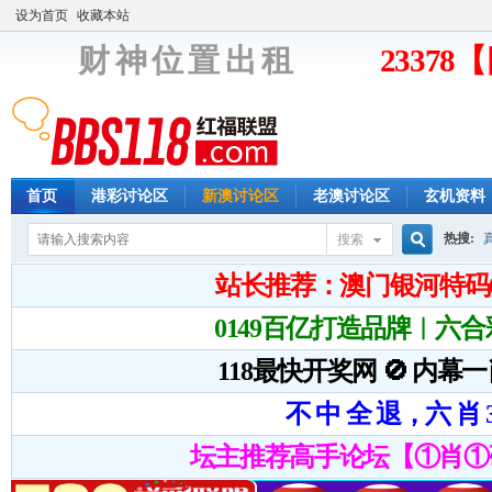
设为首页
收藏本站
财 神 位 置 出 租
2337
首页
港彩讨论区
新澳讨论区
老澳讨论区
玄机资料
热搜:
搜索
搜
索