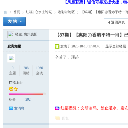
【凤凰彩票】诚信可靠充提快捷，特48
首页
红福 | 心水主论坛
港彩讨论区
【87期】【惠阳㊣香港平特一肖】
返回列表
楼主:
惠州惠阳
【87期】【惠阳㊣香港平特一肖】
红
»
›
›
›
寂寞如星
发表于 2023-10-18 17:40:40
|
显示全部楼层
辛苦了，顶起
0
208
1966
主题
回帖
金钱
红福上士
福
积分
292
红福提醒：文明论码、禁止灌水。发
发消息
回复