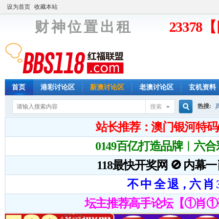
设为首页
收藏本站
财 神 位 置 出 租
2337
首页
港彩讨论区
新澳讨论区
老澳讨论区
玄机资料
热搜:
搜索
搜
索