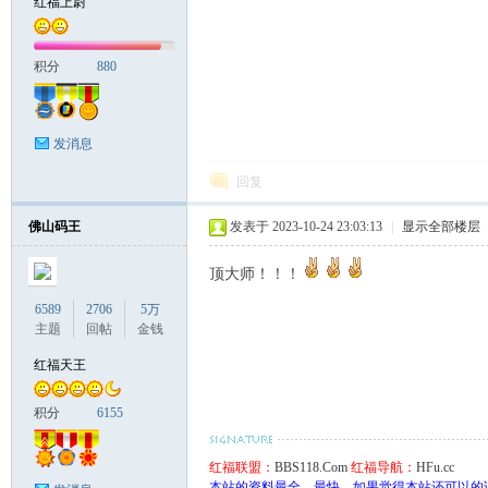
红福上尉
积分
880
发消息
回复
佛山码王
发表于 2023-10-24 23:03:13
|
显示全部楼层
顶大师！！！
6589
2706
5万
主题
回帖
金钱
红福天王
积分
6155
红福联盟：
BBS118.Com
红福导航：
HFu.cc
本站的资料最全、最快、如果觉得本站还可以的