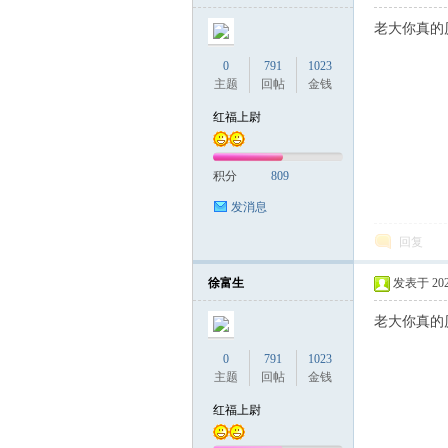
老大你真的
0
791
1023
主题
回帖
金钱
红福上尉
积分
809
发消息
回复
徐富生
发表于 2023-
老大你真的
0
791
1023
主题
回帖
金钱
红福上尉