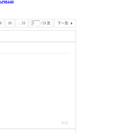
8440
9
10
... 53
/ 53 页
下一页
举报