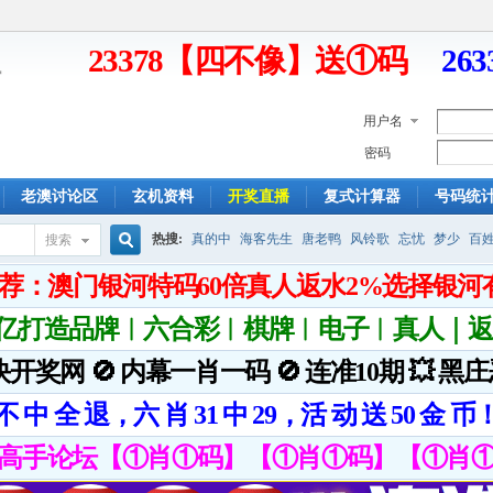
23378【四不像】送①码
26
用户名
密码
老澳讨论区
玄机资料
开奖直播
复式计算器
号码统
热搜:
真的中
海客先生
唐老鸭
风铃歌
忘忧
梦少
百
搜索
搜
索