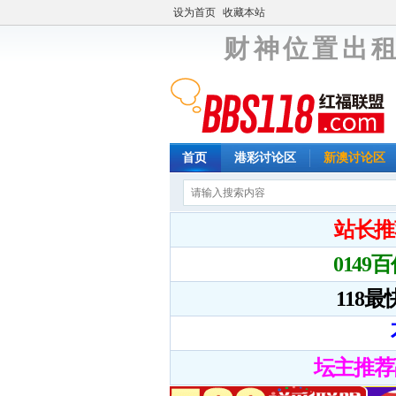
设为首页
收藏本站
财 神 位 置 出 租
首页
港彩讨论区
新澳讨论区