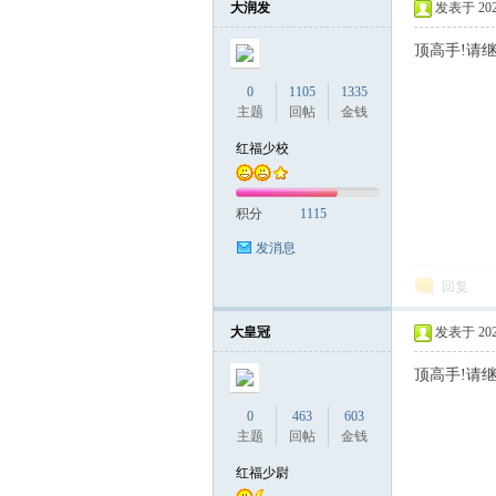
大润发
发表于 2023-
顶高手!请
联
0
1105
1335
主题
回帖
金钱
红福少校
积分
1115
发消息
回复
盟
大皇冠
发表于 2023-
顶高手!请
0
463
603
主题
回帖
金钱
红福少尉