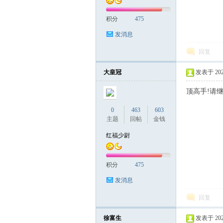
积分
475
发消息
回复
大皇冠
发表于 2023-
顶高手!请
0
463
603
主题
回帖
金钱
红福少尉
积分
475
发消息
回复
徐富生
发表于 2023-