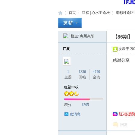
【凤凰
首页
红福 | 心水主论坛
港彩讨论区
楼主:
惠州惠阳
【86期
红
»
›
›
›
江夏
发表于 2023-
感谢分享
1
1336
4740
主题
回帖
金钱
红福中校
福
积分
1395
红福提
发消息
回复