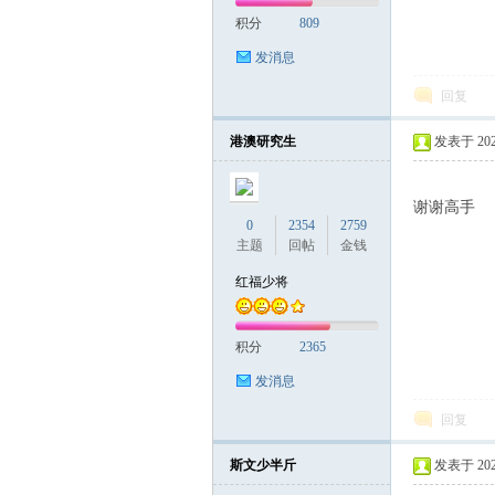
积分
809
发消息
回复
港澳研究生
发表于 2023-
谢谢高手
0
2354
2759
主题
回帖
金钱
红福少将
积分
2365
发消息
回复
斯文少半斤
发表于 2023-