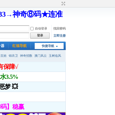
333→神奇⑧码★连准
自动登录
找回密码
登录
立即注册
计器
红福导航
快捷导航
姓百姓
锦衣卫
神奇招数
澳门风云
玉树临风