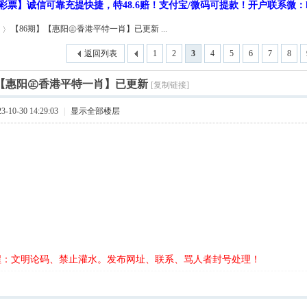
彩票】诚信可靠充提快捷，特48.6赔！支付宝/微码可提款！开户联系微：hf9
【86期】【惠阳㊣香港平特一肖】已更新 ...
返回列表
1
2
3
4
5
6
7
8
】【惠阳㊣香港平特一肖】已更新
[复制链接]
10-30 14:29:03
|
显示全部楼层
醒：文明论码、禁止灌水。发布网址、联系、骂人者封号处理！