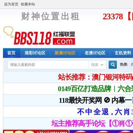
设为首页
收藏本站
财 神 位 置 出 租
2337
首页
港彩讨论区
新澳讨论区
老澳讨论区
玄机资料
热搜:
搜索
搜
索