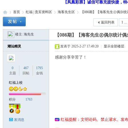
【凤凰彩票】诚信可靠充提快捷，特48
首页
红福 | 贵宾资料区
海客先生区
【086期】【海客先生㊣偶尔统计偶
返回列表
1 ...
楼主:
海先生
【086期】【海客先生㊣偶尔统计偶
红
»
›
›
›
潮汕精灵
发表于 2025-2-27 17:49:20
|
显示全部楼层
感谢分享辛苦了！
0
467
1795
主题
回帖
金钱
红福上校
福
积分
1763
红福提醒：文明论码、禁止灌水。发
发消息