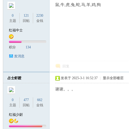
鼠,牛,虎,兔,蛇,马,羊,鸡,狗
0
121
2230
主题
回帖
金钱
红福中士
积分
134
发消息
回复
占士虾蹬
发表于 2025-3-1 16:52:37
|
显示全部楼层
谢谢。。。
0
477
662
主题
回帖
金钱
红福少尉