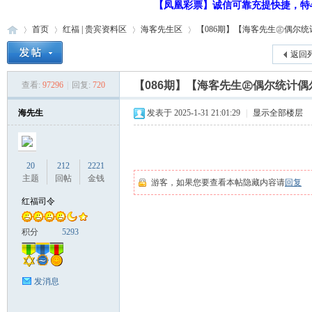
【凤凰彩票】诚信可靠充提快捷，特48
首页
红福 | 贵宾资料区
海客先生区
【086期】【海客先生㊣偶尔统计偶
返回
【086期】【海客先生㊣偶尔统计偶
查看:
97296
|
回复:
720
红
»
›
›
›
海先生
发表于 2025-1-31 21:01:29
|
显示全部楼层
20
212
2221
主题
回帖
金钱
游客，如果您要查看本帖隐藏内容请
回复
红福司令
福
积分
5293
发消息