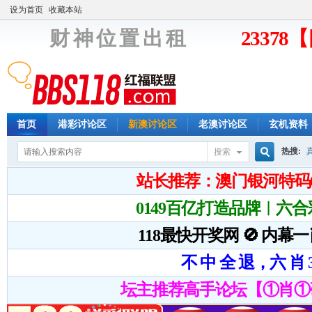
设为首页
收藏本站
财 神 位 置 出 租
2337
首页
港彩讨论区
新澳讨论区
老澳讨论区
玄机资料
热搜:
搜索
搜
索