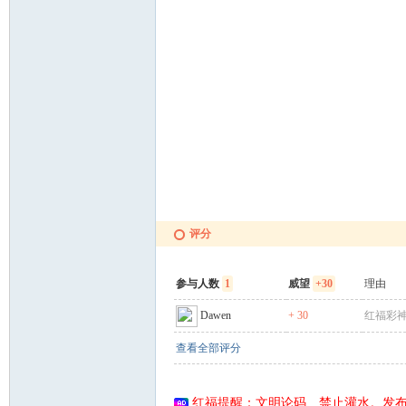
联
评分
盟
参与人数
1
威望
+30
理由
Dawen
+ 30
红福彩
查看全部评分
红福提醒：文明论码、禁止灌水。发