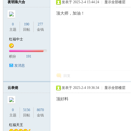
夜明珠六合
发表于 2025-2-4 15:44:24
|
显示全部楼层
顶大师，加油！
联
0
190
277
主题
回帖
金钱
红福中士
积分
191
发消息
回复
盟
云表佬
发表于 2025-2-4 19:36:34
|
显示全部楼层
顶好料
0
5156
8070
主题
回帖
金钱
红福天王