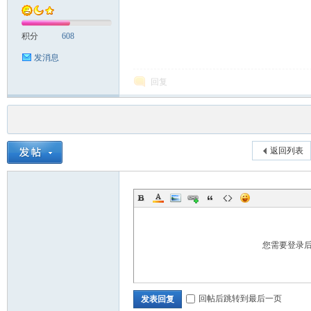
积分
608
发消息
回复
返回列表
您需要登录
回帖后跳转到最后一页
发表回复