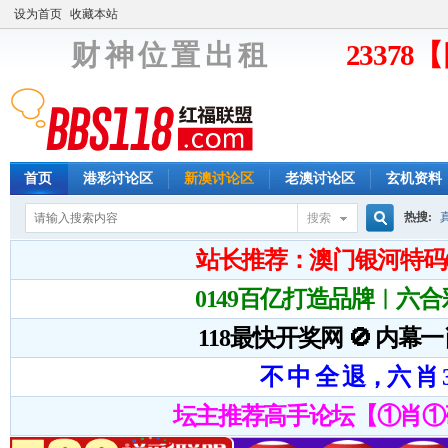
设为首页
收藏本站
财 神 位 置 出 租
2337
首页
港彩讨论区
新澳讨论区
老澳讨论区
玄机资料
热搜:
搜索
搜
索