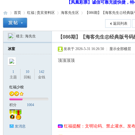
【凤凰彩票】诚信可靠充提快捷，特48
首页
红福 | 贵宾资料区
海客先生区
【086期】【海客先生㊣经典版号码
返回列表
楼主:
海先生
【086期】【海客先生㊣经典版号码
红
»
›
›
›
冰室
发表于 2026-5-31 16:26:50
|
显示全部楼层
顶顶顶顶
1
10
142
主题
回帖
金钱
红福少校
福
积分
1004
红福提醒：文明论码、禁止灌水。发
发消息