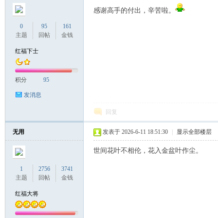
感谢高手的付出，辛苦啦。
0
95
161
主题
回帖
金钱
红福下士
积分
95
发消息
回复
无用
发表于 2026-6-11 18:51:30
|
显示全部楼层
世间花叶不相伦，花入金盆叶作尘。
1
2756
3741
主题
回帖
金钱
红福大将