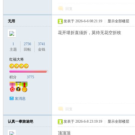
回复
无用
发表于 2026-6-6 08:21:19
|
显示全部楼层
花开堪折直须折，莫待无花空折枝
1
2756
3741
主题
回帖
金钱
红福大将
积分
3775
发消息
回复
认真一拳旅途绝
发表于 2026-6-8 23:19:19
|
显示全部楼层
顶顶顶