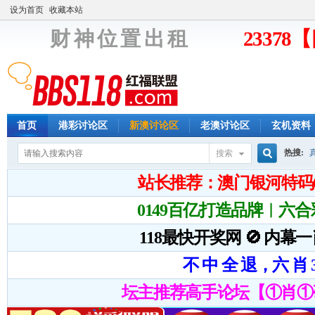
设为首页
收藏本站
财 神 位 置 出 租
2337
首页
港彩讨论区
新澳讨论区
老澳讨论区
玄机资料
热搜:
搜索
搜
索