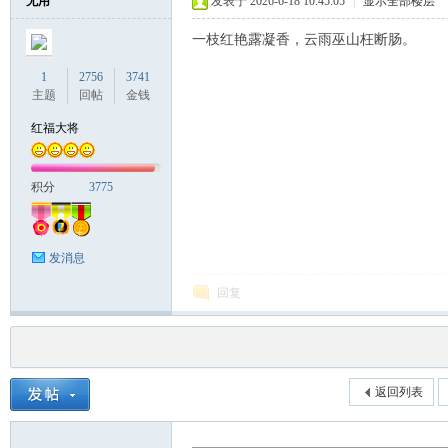
无用
发表于 2026-6-18 10:45:05
|
显示全部楼层
一枝红艳露凝香，云雨巫山枉断肠。
1
2756
3741
主题
回帖
金钱
红福大将
积分
3775
发消息
回复
返回列表