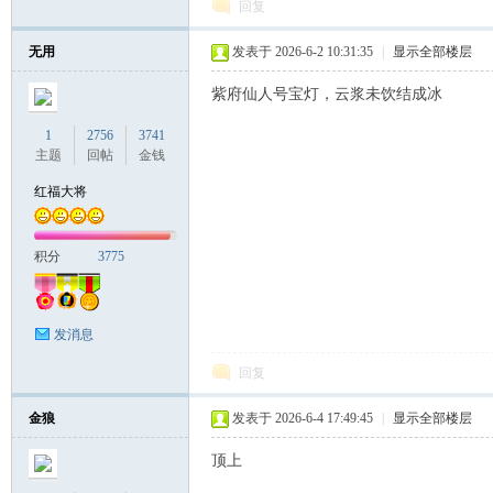
回复
无用
发表于 2026-6-2 10:31:35
|
显示全部楼层
联
紫府仙人号宝灯，云浆未饮结成冰
1
2756
3741
主题
回帖
金钱
红福大将
积分
3775
盟
发消息
回复
金狼
发表于 2026-6-4 17:49:45
|
显示全部楼层
顶上